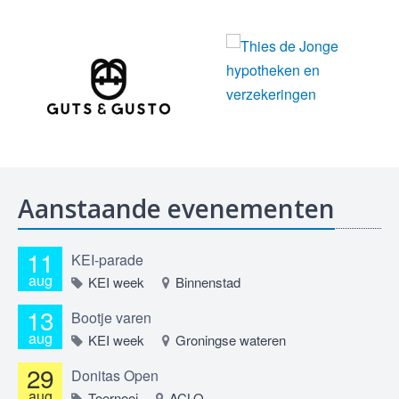
Aanstaande evenementen
11
KEI-parade
aug
KEI week
Binnenstad
13
Bootje varen
aug
KEI week
Groningse wateren
29
Donitas Open
aug
Toernooi
ACLO