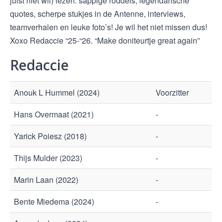
juist niet wil) lezen: sappige roddels, legendarische
quotes, scherpe stukjes in de Antenne, interviews,
teamverhalen en leuke foto’s! Je wil het niet missen dus!
Xoxo Redaccie “25-“26. “Make doniteurtje great again”
Redaccie
Anouk L Hummel (2024)
Voorzitter
Hans Overmaat (2021)
-
Yarick Poiesz (2018)
-
Thijs Mulder (2023)
-
Marin Laan (2022)
-
Bente Miedema (2024)
-