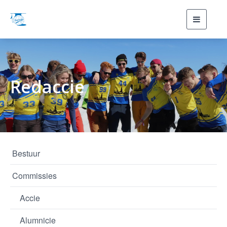
Toggle
navigati
Redaccie
Bestuur
Commissies
Accie
Alumnicie