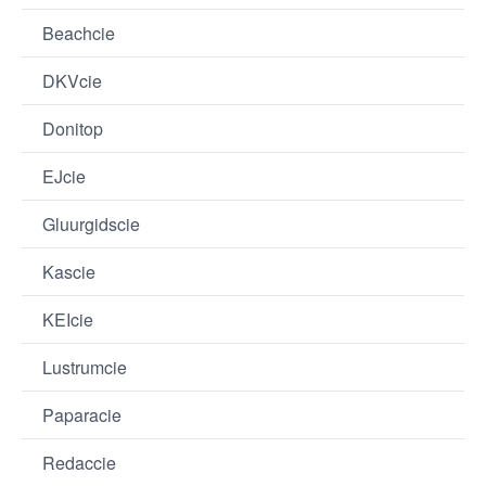
Beachcie
DKVcie
Donitop
EJcie
Gluurgidscie
Kascie
KEIcie
Lustrumcie
Paparacie
Redaccie