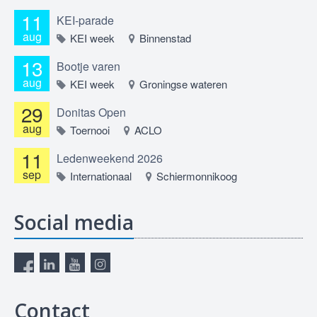
11
KEI-parade
aug
KEI week
Binnenstad
13
Bootje varen
aug
KEI week
Groningse wateren
29
Donitas Open
aug
Toernooi
ACLO
11
Ledenweekend 2026
sep
Internationaal
Schiermonnikoog
Social media
Contact