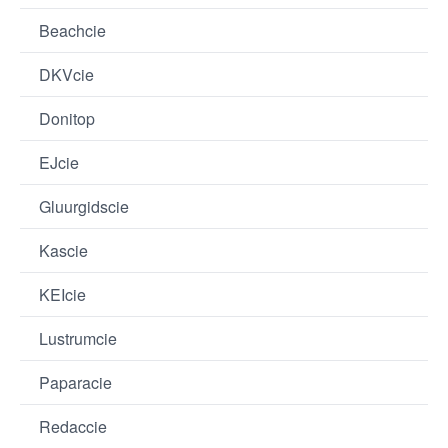
Beachcie
DKVcie
Donitop
EJcie
Gluurgidscie
Kascie
KEIcie
Lustrumcie
Paparacie
Redaccie