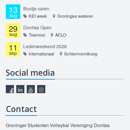
13
Bootje varen
aug
KEI week
Groningse wateren
29
Donitas Open
aug
Toernooi
ACLO
11
Ledenweekend 2026
sep
Internationaal
Schiermonnikoog
Social media
Contact
Groninger Studenten Volleybal Vereniging Donitas