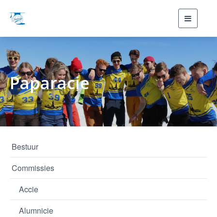
Toggle
navigati
Paparacie
Bestuur
Commissies
Accie
Alumnicie