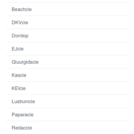
Beachcie
DKVcie
Donitop
EJcie
Gluurgidscie
Kascie
KEIcie
Lustrumcie
Paparacie
Redaccie