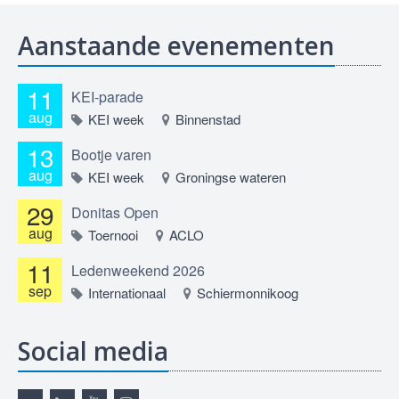
Aanstaande evenementen
11
KEI-parade
aug
KEI week
Binnenstad
13
Bootje varen
aug
KEI week
Groningse wateren
29
Donitas Open
aug
Toernooi
ACLO
11
Ledenweekend 2026
sep
Internationaal
Schiermonnikoog
Social media