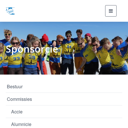
Toggle
navigati
Sponsorcie
Bestuur
Commissies
Accie
Alumnicie