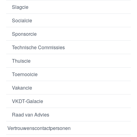
Slagcie
Socialcie
Sponsorcie
Technische Commissies
Thuiscie
Toernooicie
Vakancie
VKDT-Galacie
Raad van Advies
Vertrouwenscontactpersonen