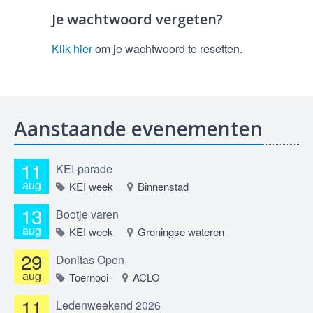
Je wachtwoord vergeten?
Klik hier
om je wachtwoord te resetten.
Aanstaande evenementen
11
KEI-parade
aug
KEI week
Binnenstad
13
Bootje varen
aug
KEI week
Groningse wateren
29
Donitas Open
aug
Toernooi
ACLO
11
Ledenweekend 2026