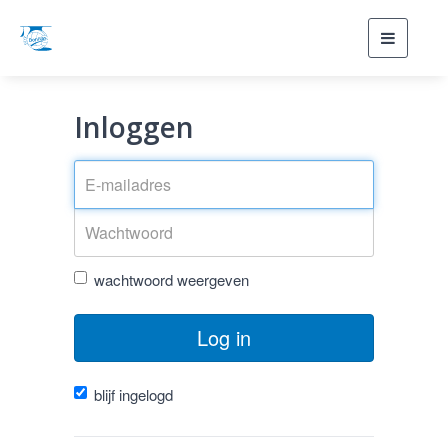
Toggle
navigati
Inloggen
wachtwoord weergeven
Log in
blijf ingelogd