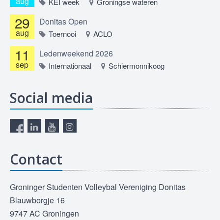
aug
KEI week
Groningse wateren
29
Donitas Open
aug
Toernooi
ACLO
11
Ledenweekend 2026
sep
Internationaal
Schiermonnikoog
Social media
Contact
Groninger Studenten Volleybal Vereniging Donitas
Blauwborgje 16
9747 AC Groningen