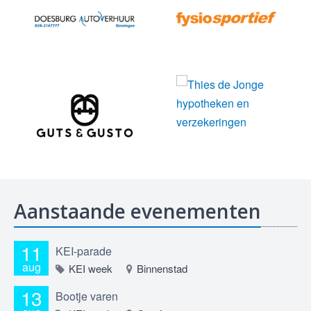
Aanstaande evenementen
11
KEI-parade
aug
KEI week
Binnenstad
13
Bootje varen