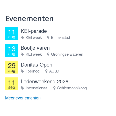
Evenementen
11
KEI-parade
aug
KEI week
Binnenstad
13
Bootje varen
aug
KEI week
Groningse wateren
29
Donitas Open
aug
Toernooi
ACLO
11
Ledenweekend 2026
sep
Internationaal
Schiermonnikoog
Meer evenementen